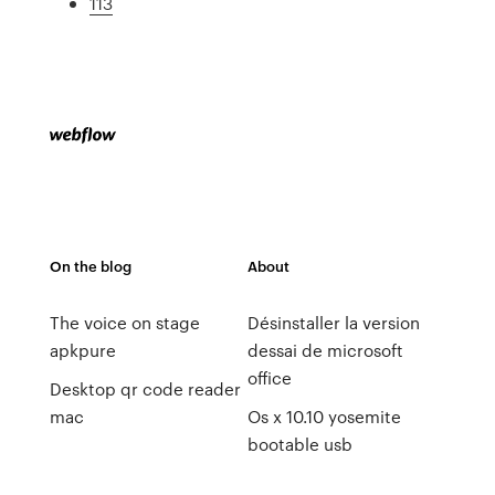
113
On the blog
About
The voice on stage
Désinstaller la version
apkpure
dessai de microsoft
office
Desktop qr code reader
mac
Os x 10.10 yosemite
bootable usb