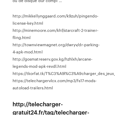
ou de disque dur compl ...
http://mikkellynggaard.com/k9zuh/pingendo-
license-key.html
http://minemoore.com/khf/starcraft-2-trainer-
fling.html
http://townviewmagnet.org/dwryv/dr-parking-
4-apk-mod.html
http://gosmatreserv.gov.kg/hzhlxh/arcane-
legends-mod-apk-revdl.html
https://tkorfat.tk/T%C3%A9l%C3%A9charger_des_jeux_t
https://telechargervlcx.com/mp3/fs17-mods-
autoload-trailers.html
http://telecharger-
gratuit24.fr/tag/telecharger-