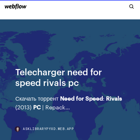
Telecharger need for
speed rivals pc
Скачать торрент
Need
for
Speed
:
Rivals
(2013)
PC
| Repack…
ASKLIBRARYPYXD.WEB.APP