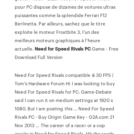
pour PC dispose de dizaines de voitures ultras
puissantes comme la splendide Ferrari F12
Berlinetta. Par ailleurs, sachez que le titre
exploite le moteur Frostbite 3, l’un des
meilleurs moteurs graphiques à l’heure
actuelle.
Need
for Speed
Rivals
PC
Game - Free
Download Full Version
Need For Speed Rivals compatible & 30 FPS |
Tom's Hardware Forum Hi I was looking to buy
Need For Speed Rivals for PC. Game-Debate
said I can run it on medium settings at 1920 x
1080. But I am posting this ... Need For Speed
Rivals PC - Buy Origin Game Key - G2A.com 21
Nov 2013 ... The career of a racer or a cop
awaits in Need for Speed Rivals. Hit the roads