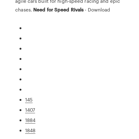
agile cars built for high-speed racing and epic
chases.
Need
for
Speed
Rivals
- Download
145
1407
1884
1848