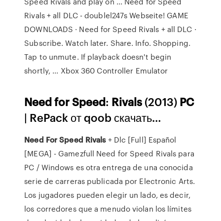
Speed Rivals and play on ... Need for Speed
Rivals + all DLC - doublel247s Webseite! GAME
DOWNLOADS · Need for Speed Rivals + all DLC ·
Subscribe. Watch later. Share. Info. Shopping.
Tap to unmute. If playback doesn't begin
shortly, ...
Xbox 360 Controller Emulator
Need
for
Speed
:
Rivals
(2013)
PC
| RePack от qoob скачать…
Need
For
Speed
Rivals
+ Dlc [Full] Español
[MEGA] - Gamezfull Need for Speed Rivals para
PC / Windows es otra entrega de una conocida
serie de carreras publicada por Electronic Arts.
Los jugadores pueden elegir un lado, es decir,
los corredores que a menudo violan los límites