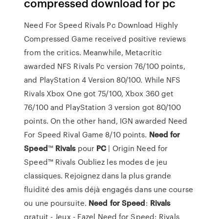
compressed download for pc
Need For Speed Rivals Pc Download Highly
Compressed Game received positive reviews
from the critics. Meanwhile, Metacritic
awarded NFS Rivals Pc version 76/100 points,
and PlayStation 4 Version 80/100. While NFS
Rivals Xbox One got 75/100, Xbox 360 get
76/100 and PlayStation 3 version got 80/100
points. On the other hand, IGN awarded Need
For Speed Rival Game 8/10 points.
Need
for
Speed
™
Rivals
pour
PC
| Origin Need for
Speed™ Rivals Oubliez les modes de jeu
classiques. Rejoignez dans la plus grande
fluidité des amis déjà engagés dans une course
ou une poursuite.
Need
for Speed
:
Rivals
gratuit - Jeux - Eazel Need for Speed: Rivals