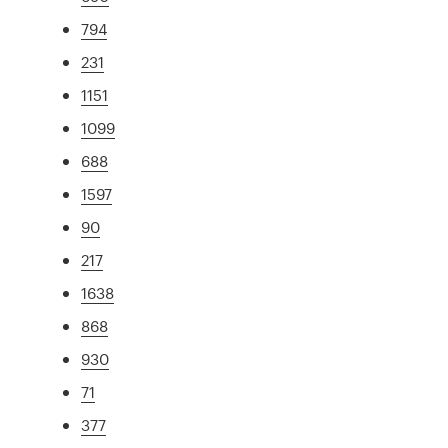
794
231
1151
1099
688
1597
90
217
1638
868
930
71
377