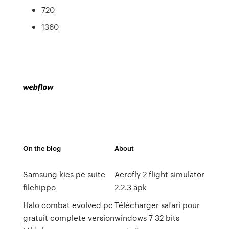
720
1360
On the blog
About
Samsung kies pc suite
Aerofly 2 flight simulator
filehippo
2.2.3 apk
Halo combat evolved pc
Télécharger safari pour
gratuit complete version
windows 7 32 bits