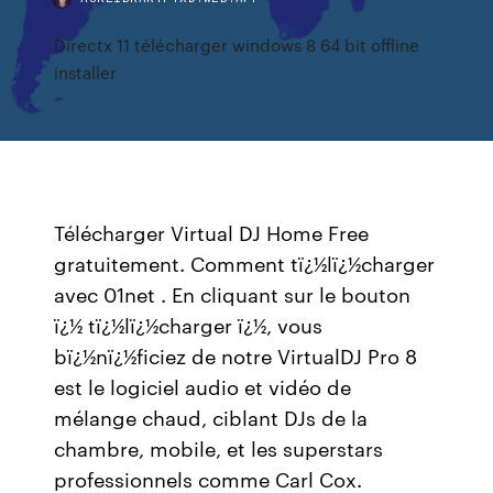
Directx 11 télécharger windows 8 64 bit offline
installer
Télécharger Virtual DJ Home Free
gratuitement. Comment tï¿½lï¿½charger
avec 01net . En cliquant sur le bouton
ï¿½ tï¿½lï¿½charger ï¿½, vous
bï¿½nï¿½ficiez de notre VirtualDJ Pro 8
est le logiciel audio et vidéo de
mélange chaud, ciblant DJs de la
chambre, mobile, et les superstars
professionnels comme Carl Cox.